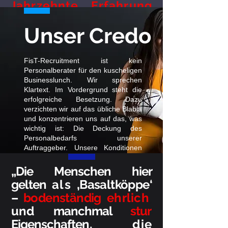
Jahrzehnte Erfahrung
im Recruitment zeigen
Unser Credo
uns, dass viele
Personalberater vor
allem
ei
ns produzieren:
FisT-Recruitment ist kein
Heiße Luft
.
“
Personalberater für den kuscheligen
Businesslunch. Wir sprechen
Thomas Zadro, Geschäftsführer
Klartext. Im Vordergrund steht die
erfolgreiche Besetzung. Dazu
verzichten wir auf das übliche Blabla
und konzentrieren uns auf das, was
wichtig ist: Die Deckung des
Personalbedarfs unserer
Auftraggeber. Unsere Konditionen
sind so klar wir unsere Sprache.
Eine Zahl, drei Regeln.
„Die Menschen hier
gelten
als
‚Basaltköppe‘
Wir leben vom Erfolg unserer
–
bodenständig
ehrlich
,
Bewerber und Kunden. Kein
Placement, kein Geld, kein Essen
und
manchmal
stur
.
auf dem Tisch. Können Sie sich eine
Eigenschaften
, die
stärkere Motivation für 100%