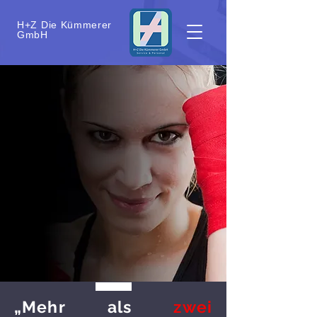
H+Z Die Kümmerer
GmbH
„Mehr als
zwei