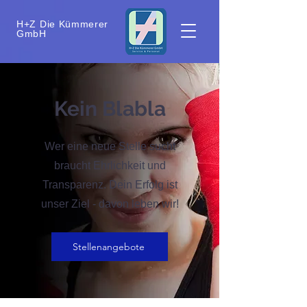
H+Z Die Kümmerer
GmbH
Kein Blabla
Wer eine neue Stelle sucht
braucht Ehrlichkeit und
Transparenz. Dein Erfolg ist
unser Ziel - davon leben wir!
Stellenangebote