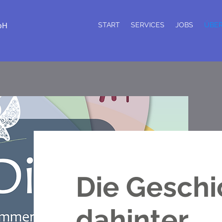
START
SERVICES
JOBS
ÜBE
bH
Die Geschi
dahinter