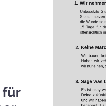
1. Wir nehmen
Unbesetzte St
Sie schmerzen u
die Wunde so ra
15 Tage für d
offensichtlich 
2. Keine Mär
Wir bauen kei
Haben wir zeh
wir nur einen, 
3. Sage was D
 für
Es ist okay w
Deine zukünfti
und wir haben
benennst. Es 