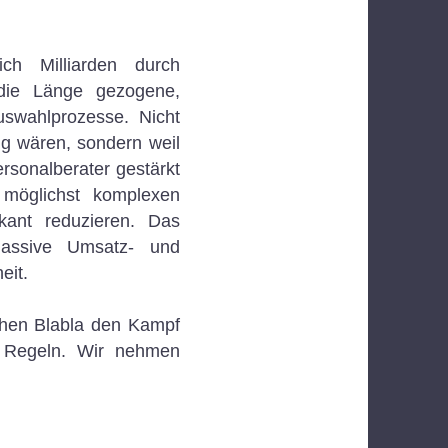
ich Milliarden durch
 die Länge gezogene,
uswahlprozesse. Nicht
ig wären, sondern weil
ersonalberater gestärkt
 möglichst komplexen
ikant reduzieren. Das
massive Umsatz- und
heit.
chen Blabla den Kampf
e Regeln. Wir nehmen