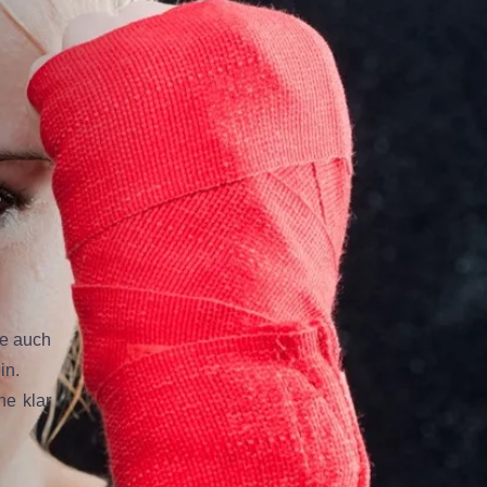
se auch
in.
he klar