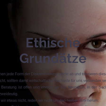
Ethische
Grundätze
nen jede Form der Diskriminierung strickt ab und tolerieren die
cht, sollten damit wirtschaftliche Nachteile für uns verbunden se
Beratung ist offen und ehrlich. Im Ton freundlich, in der Sac
zweideutig.
wir etwas nicht, reden wir nicht um den heißen Brei herum.