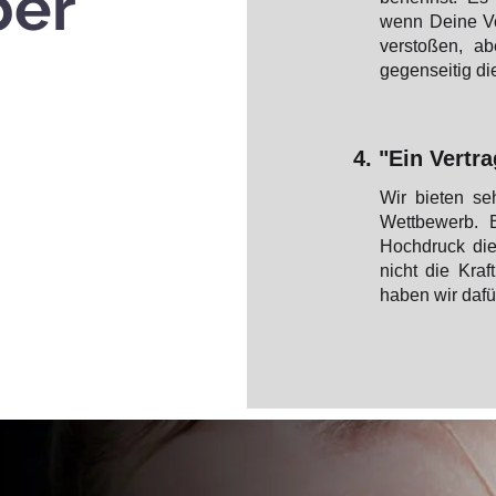
ber
wenn Deine Vo
verstoßen, ab
gegenseitig di
4. "Ein Vertra
Wir bieten se
Wettbewerb. 
Hochdruck die
nicht die Kra
haben wir dafü